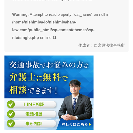
Warning
: Attempt to read property "cat_name" on null in
/home/nishimiya-lo/nishimiyahara-
law.com/public_html/wp-content/themes/wp-
nlo/single.php
on line
11
作成者：西宮原法律事務所