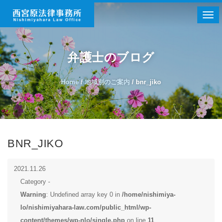
Togg
弁護士のブログ
Home
/
地域別のご案内
/
bnr_jiko
BNR_JIKO
2021.11.26
Category -
Warning
: Undefined array key 0 in
/home/nishimiya-
lo/nishimiyahara-law.com/public_html/wp-
content/themes/wp-nlo/single.php
on line
11