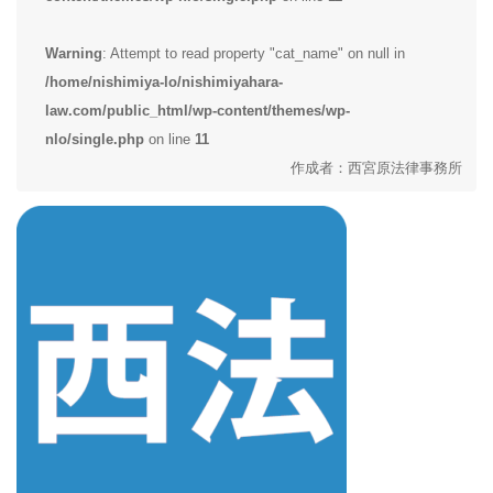
Warning
: Attempt to read property "cat_name" on null in
/home/nishimiya-lo/nishimiyahara-
law.com/public_html/wp-content/themes/wp-
nlo/single.php
on line
11
作成者：西宮原法律事務所