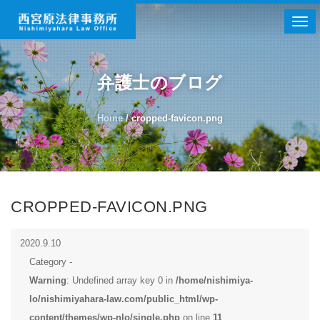
Togg
弁護士のブログ
Home
/
cropped-favicon.png
CROPPED-FAVICON.PNG
2020.9.10
Category -
Warning
: Undefined array key 0 in
/home/nishimiya-
lo/nishimiyahara-law.com/public_html/wp-
content/themes/wp-nlo/single.php
on line
11