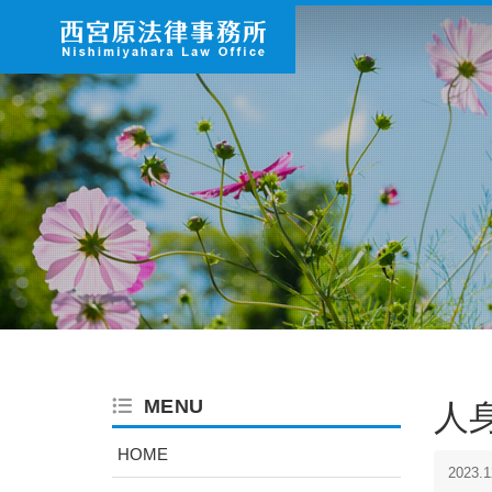
MENU
人
HOME
2023.1