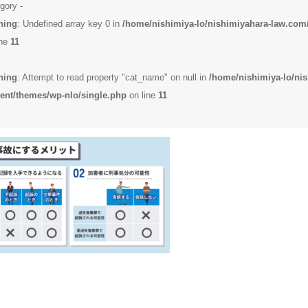
gory -
ning
: Undefined array key 0 in
/home/nishimiya-lo/nishimiyahara-law.com
ine
11
ning
: Attempt to read property "cat_name" on null in
/home/nishimiya-lo/ni
ent/themes/wp-nlo/single.php
on line
11