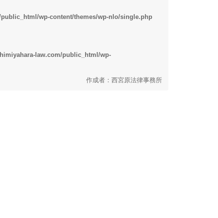
/public_html/wp-content/themes/wp-nlo/single.php
shimiyahara-law.com/public_html/wp-
作成者：西宮原法律事務所