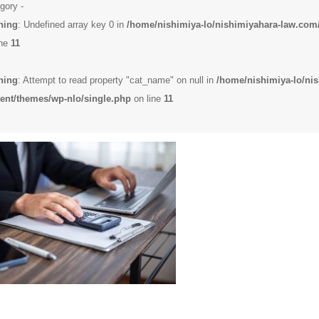
gory -
ning
: Undefined array key 0 in
/home/nishimiya-lo/nishimiyahara-law.com
ine
11
ning
: Attempt to read property "cat_name" on null in
/home/nishimiya-lo/ni
ent/themes/wp-nlo/single.php
on line
11