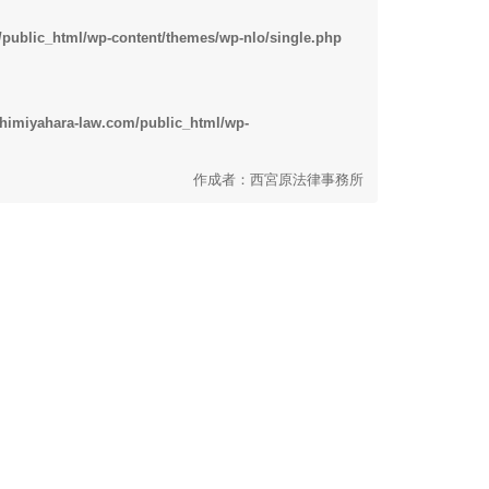
/public_html/wp-content/themes/wp-nlo/single.php
shimiyahara-law.com/public_html/wp-
作成者：西宮原法律事務所