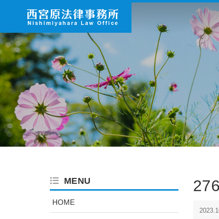
MENU
27
HOME
2023.1