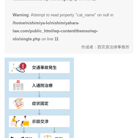
Warning
: Attempt to read property "cat_name" on null in
/home/nishimiya-lo/nishimiyahara-
law.com/public_html/wp-content/themes/wp-
nlo/single.php
on line
11
作成者：西宮原法律事務所