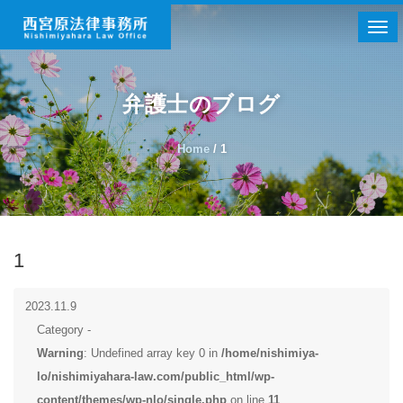
Togg
弁護士のブログ
Home
/
1
1
2023.11.9
Category -
Warning
: Undefined array key 0 in
/home/nishimiya-
lo/nishimiyahara-law.com/public_html/wp-
content/themes/wp-nlo/single.php
on line
11